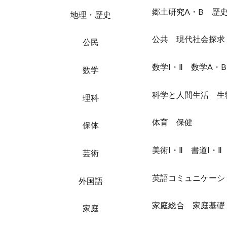
郷土研究
A・B
歴史
地理・歴史
公共 現代社会探求
公民
数学Ⅰ・Ⅱ 数学A
数学
科学と人間生活 生
理科
体育 保健
保体
美術Ⅰ・Ⅱ 書道Ⅰ・Ⅱ
芸術
英語コミュニケーシ
外国語
家庭総合 家庭基礎
家庭