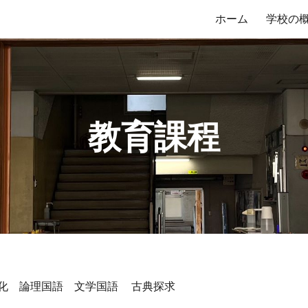
ホーム
学校の
ip to main content
Skip to navigat
教育課程
化 論理国語 文学国語 古典探求